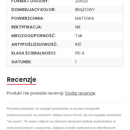
FORMAT OGÓLNY:
20x120
DOMINUJACY KOLOR:
BRĄZOWY
POWIERZCHNIA:
MATOWA
REKTYFIKACJA:
NIE
MROZOODPORNOŚĆ:
Tak
ANTYPOŚLIZGOWOŚĆ:
R10
KLASA ŚCIERALNOŚCI:
PEI 4
GATUNEK:
1
Recenzje
Produkt nie posiada recenzji.
Dodaj recenzję
Prosimy pamiętać, że wygląd produktów w postaci fotografii
zamieszczonych na stronach sklepu może różnić się od wyglądu produktu
"na żywo". To samo zdjęcie na różnych ekranach będzie wyświetlane w
innej kolorystyce i nasyceniu. Zdjęcia zostały wykonane w określonych