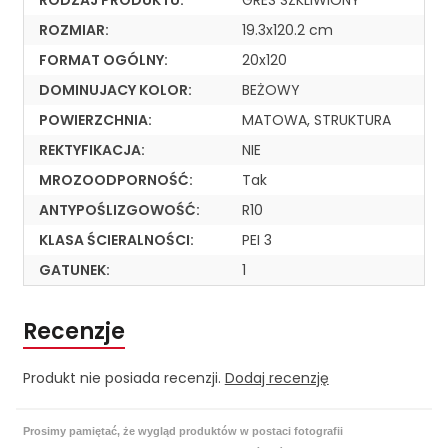
RODZAJ PRODUKTU:
GRES SZKLIWIONY
ROZMIAR:
19.3x120.2 cm
FORMAT OGÓLNY:
20x120
DOMINUJACY KOLOR:
BEŻOWY
POWIERZCHNIA:
MATOWA, STRUKTURA
REKTYFIKACJA:
NIE
MROZOODPORNOŚĆ:
Tak
ANTYPOŚLIZGOWOŚĆ:
R10
KLASA ŚCIERALNOŚCI:
PEI 3
GATUNEK:
1
Recenzje
Produkt nie posiada recenzji.
Dodaj recenzję
Prosimy pamiętać, że wygląd produktów w postaci fotografii