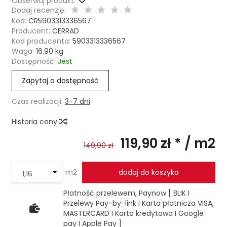
Obserwuj produkt:
Dodaj recenzję:
Kod:
CR5903313336567
Producent:
CERRAD
Kod producenta:
5903313336567
Waga:
16.90
kg
Dostępność:
Jest
Zapytaj o dostępność
Czas realizacji:
3-7 dni
Historia ceny
119,90 zł *
/ m2
149,90 zł
m2
dodaj do koszyka
Płatność przelewem, Paynow [ BLIK I
Przelewy Pay-by-link I Karta płatnicza VISA,
MASTERCARD I Karta kredytowa I Google
pay I Apple Pay ]