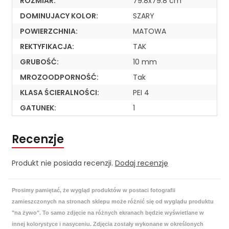
ROZMIAR:
79.8x79.8 cm
DOMINUJACY KOLOR:
SZARY
POWIERZCHNIA:
MATOWA
REKTYFIKACJA:
TAK
GRUBOŚĆ:
10 mm
MROZOODPORNOŚĆ:
Tak
KLASA ŚCIERALNOŚCI:
PEI 4
GATUNEK:
1
Recenzje
Produkt nie posiada recenzji.
Dodaj recenzję
Prosimy pamiętać, że wygląd produktów w postaci fotografii
zamieszczonych na stronach sklepu może różnić się od wyglądu produktu
"na żywo". To samo zdjęcie na różnych ekranach będzie wyświetlane w
innej kolorystyce i nasyceniu. Zdjęcia zostały wykonane w określonych