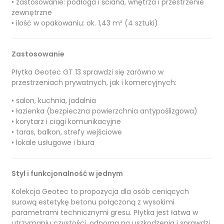
• zastosowanie: podłoga i ściana, wnętrza i przestrzenie
zewnętrzne
• ilość w opakowaniu: ok. 1,43 m² (4 sztuki)
Zastosowanie
Płytka Geotec GT 13 sprawdzi się zarówno w
przestrzeniach prywatnych, jak i komercyjnych:
• salon, kuchnia, jadalnia
• łazienka (bezpieczna powierzchnia antypoślizgowa)
• korytarz i ciągi komunikacyjne
• taras, balkon, strefy wejściowe
• lokale usługowe i biura
Styl i funkcjonalność w jednym
Kolekcja Geotec to propozycja dla osób ceniących
surową estetykę betonu połączoną z wysokimi
parametrami technicznymi gresu. Płytka jest łatwa w
utrzymaniu czystości, odporna na uszkodzenia i sprawdzi