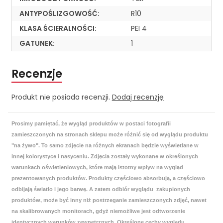
ANTYPOŚLIZGOWOŚĆ:
R10
KLASA ŚCIERALNOŚCI:
PEI 4
GATUNEK:
1
Recenzje
Produkt nie posiada recenzji.
Dodaj recenzję
Prosimy pamiętać, że wygląd produktów w postaci fotografii
zamieszczonych na stronach sklepu może różnić się od wyglądu produktu
"na żywo". To samo zdjęcie na różnych ekranach będzie wyświetlane w
innej kolorystyce i nasyceniu. Zdjęcia zostały wykonane w określonych
warunkach oświetleniowych, które mają istotny wpływ na wygląd
prezentowanych produktów. Produkty częściowo absorbują, a częściowo
odbijają światło i jego barwę. A zatem odbiór wyglądu zakupionych
produktów, może być inny niż postrzeganie zamieszczonych zdjęć, nawet
na skalibrowanych monitorach, gdyż niemożliwe jest odtworzenie
identycznych warunków zewnętrznych. Określone cechy wyglądu