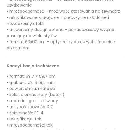
użytkowania
• mrozoodporność – możliwość stosowania na zewnątrz
• rektyfikowane krawędzie – precyzyjne układanie i
nowoczesny efekt
• uniwersalny design betonu – ponadczasowy wygląd
pasujący do wielu stylów
• format 60x60 cm – optymalny do dużych i średnich
przestrzeni
Specyfikacja techniczna
• format: 59,7 × 59,7 cm
• grubość: ok. 8–8,5 mm
• powierzchnia: matowa
• kolor: ciemnoszary (beton)
• materiał: gres szkliwiony
• antypoślizgowość: R10
• ścieralność: PEI 4
• rektyfikacja: tak
• mrozoodporność: tak