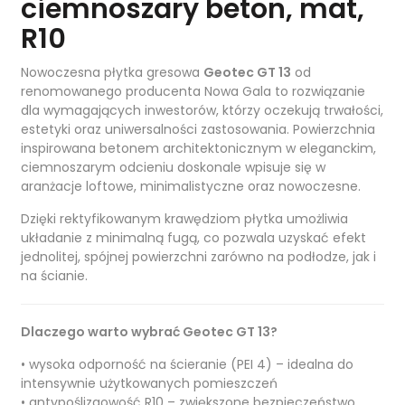
ciemnoszary beton, mat,
R10
Nowoczesna płytka gresowa
Geotec GT 13
od
renomowanego producenta
Nowa Gala
to rozwiązanie
dla wymagających inwestorów, którzy oczekują trwałości,
estetyki oraz uniwersalności zastosowania. Powierzchnia
inspirowana betonem architektonicznym w eleganckim,
ciemnoszarym odcieniu doskonale wpisuje się w
aranżacje loftowe, minimalistyczne oraz nowoczesne.
Dzięki rektyfikowanym krawędziom płytka umożliwia
układanie z minimalną fugą, co pozwala uzyskać efekt
jednolitej, spójnej powierzchni zarówno na podłodze, jak i
na ścianie.
Dlaczego warto wybrać Geotec GT 13?
• wysoka odporność na ścieranie (PEI 4) – idealna do
intensywnie użytkowanych pomieszczeń
• antypoślizgowość R10 – zwiększone bezpieczeństwo