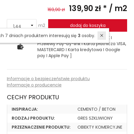
139,90 zł *
/ m2
169,90 zł
m2
dodaj do koszyka
W ostatnich 7 dniach produktem interesują się
3
osoby.
Płatność przelewem, Paynow [ BLIK I
Przelewy Pay-by-link I Karta płatnicza VISA,
MASTERCARD I Karta kredytowa I Google
pay I Apple Pay ]
Informacje o bezpieczeństwie produktu
Informacje o producencie
CECHY PRODUKTU
INSPIRACJA:
CEMENTO / BETON
RODZAJ PRODUKTU:
GRES SZKLIWIONY
PRZEZNACZENIE PRODUKTU:
OBIEKTY KOMERCYJNE