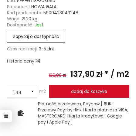
Kod:
P-H-GT13-30X060
Producent:
NOWA GALA
Kod producenta:
5900423043248
Waga:
21.20
kg
Dostępność:
Jest
Zapytaj o dostępność
Czas realizacji:
3-5 dni
Historia ceny
137,90 zł *
/ m2
169,90 zł
m2
dodaj do koszyka
Płatność przelewem, Paynow [ BLIK I
Przelewy Pay-by-link I Karta płatnicza VISA,
MASTERCARD I Karta kredytowa I Google
pay I Apple Pay ]