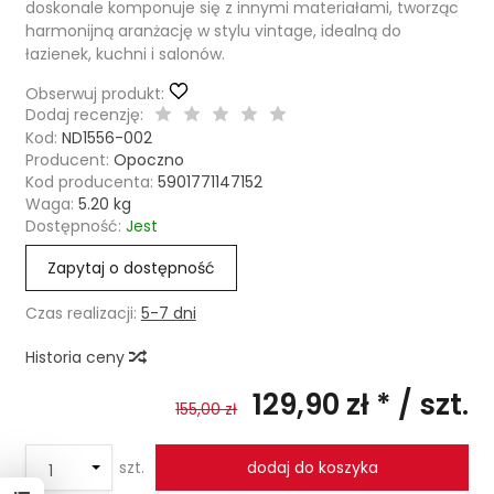
doskonale komponuje się z innymi materiałami, tworząc
harmonijną aranżację w stylu vintage, idealną do
łazienek, kuchni i salonów.
Obserwuj produkt:
Dodaj recenzję:
Kod:
ND1556-002
Producent:
Opoczno
Kod producenta:
5901771147152
Waga:
5.20
kg
Dostępność:
Jest
Zapytaj o dostępność
Czas realizacji:
5-7 dni
Historia ceny
129,90 zł *
/ szt.
155,00 zł
szt.
dodaj do koszyka