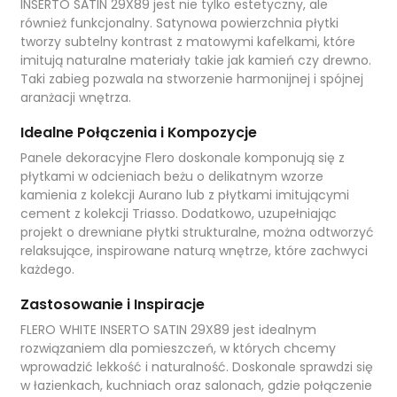
W ostatnich 7 dniach produktem interesuje się
5
osób.
INSERTO SATIN 29X89 jest nie tylko estetyczny, ale
również funkcjonalny. Satynowa powierzchnia płytki
tworzy subtelny kontrast z matowymi kafelkami, które
imitują naturalne materiały takie jak kamień czy drewno.
Taki zabieg pozwala na stworzenie harmonijnej i spójnej
aranżacji wnętrza.
Idealne Połączenia i Kompozycje
Panele dekoracyjne Flero doskonale komponują się z
płytkami w odcieniach beżu o delikatnym wzorze
kamienia z kolekcji Aurano lub z płytkami imitującymi
cement z kolekcji Triasso. Dodatkowo, uzupełniając
projekt o drewniane płytki strukturalne, można odtworzyć
relaksujące, inspirowane naturą wnętrze, które zachwyci
każdego.
Zastosowanie i Inspiracje
FLERO WHITE INSERTO SATIN 29X89 jest idealnym
rozwiązaniem dla pomieszczeń, w których chcemy
wprowadzić lekkość i naturalność. Doskonale sprawdzi się
w łazienkach, kuchniach oraz salonach, gdzie połączenie