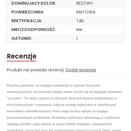
DOMINUJACY KOLOR:
BEŻOWY
POWIERZCHNIA:
MATOWA
REKTYFIKACJA:
TAK
MROZOODPORNOŚĆ:
Nie
GATUNEK:
1
Recenzje
Produkt nie posiada recenzji.
Dodaj recenzję
Prosimy pamiętać, że wygląd produktów w postaci fotografii
zamieszczonych na stronach sklepu może różnić się od wyglądu produktu
"na żywo". To samo zdjęcie na różnych ekranach będzie wyświetlane w
innej kolorystyce i nasyceniu. Zdjęcia zostały wykonane w określonych
warunkach oświetleniowych, które mają istotny wpływ na wygląd
prezentowanych produktów. Produkty częściowo absorbują, a częściowo
odbijają światło i jego barwę. A zatem odbiór wyglądu zakupionych
produktów, może być inny niż postrzeganie zamieszczonych zdjęć, nawet