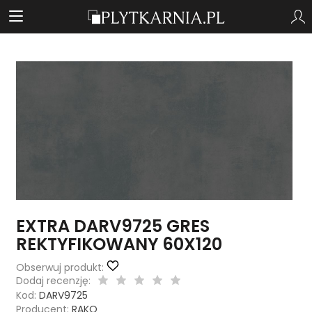
EXTRA DARV9725 GRES
REKTYFIKOWANY 60X120
Obserwuj produkt:
Dodaj recenzję:
Kod:
DARV9725
Producent:
RAKO