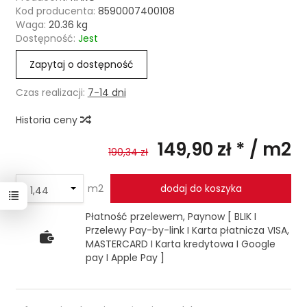
Kod producenta:
8590007400108
Waga:
20.36
kg
Dostępność:
Jest
Zapytaj o dostępność
Czas realizacji:
7-14 dni
Historia ceny
149,90 zł *
/ m2
190,34 zł
m2
dodaj do koszyka
Płatność przelewem, Paynow [ BLIK I
Przelewy Pay-by-link I Karta płatnicza VISA,
MASTERCARD I Karta kredytowa I Google
pay I Apple Pay ]