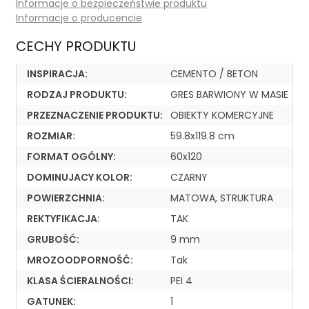
Informacje o bezpieczeństwie produktu
Informacje o producencie
CECHY PRODUKTU
INSPIRACJA:
CEMENTO / BETON
RODZAJ PRODUKTU:
GRES BARWIONY W MASIE
PRZEZNACZENIE PRODUKTU:
OBIEKTY KOMERCYJNE
ROZMIAR:
59.8x119.8 cm
FORMAT OGÓLNY:
60x120
DOMINUJACY KOLOR:
CZARNY
POWIERZCHNIA:
MATOWA, STRUKTURA
REKTYFIKACJA:
TAK
GRUBOŚĆ:
9 mm
MROZOODPORNOŚĆ:
Tak
KLASA ŚCIERALNOŚCI:
PEI 4
GATUNEK:
1