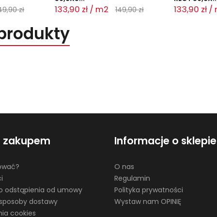
133,90 zł / m2
133,90 zł /
49,90 zł
149,90 zł
produkty
d zakupem
Informacje o sklepie
ować?
O nas
i
Regulamin
o odstąpienia od umowy
Polityka prywatności
i sposoby dostawy
Wystaw nam OPINIĘ
nia cookies