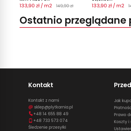
133,90 zł / m2
133,90 zł / m2
149,90 zł
1
Ostatnio przeglądane 
Kontakt
Prze
Kontakt z nami
Jak kup
sklep@plytkarnia.pl
Płatnośc
+48 14 655 88 49
Prawo d
+48 733 573 074
Koszty 
Śledzenie przesyłki
Ustawie