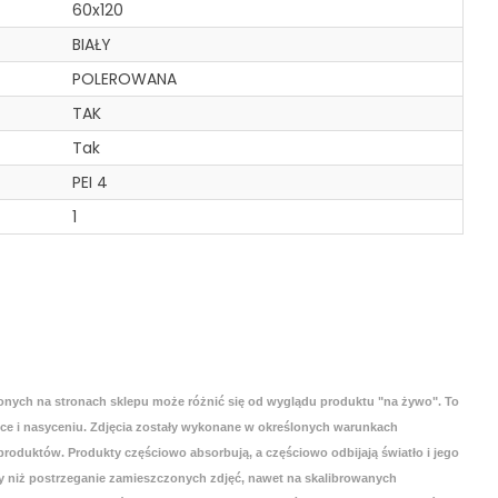
60x120
BIAŁY
POLEROWANA
TAK
Tak
PEI 4
1
onych na stronach sklepu może różnić się od wyglądu produktu "na żywo". To
yce i nasyceniu. Zdjęcia zostały wykonane w określonych warunkach
roduktów. Produkty częściowo absorbują, a częściowo odbijają światło i jego
 niż postrzeganie zamieszczonych zdjęć, nawet na skalibrowanych