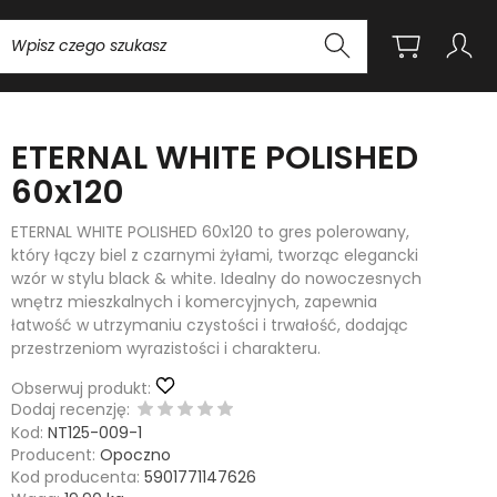
Wyszukaj
ETERNAL WHITE POLISHED
60x120
ETERNAL WHITE POLISHED 60x120 to gres polerowany,
który łączy biel z czarnymi żyłami, tworząc elegancki
wzór w stylu black & white. Idealny do nowoczesnych
wnętrz mieszkalnych i komercyjnych, zapewnia
łatwość w utrzymaniu czystości i trwałość, dodając
przestrzeniom wyrazistości i charakteru.
Obserwuj produkt:
Dodaj recenzję:
Kod:
NT125-009-1
Producent:
Opoczno
Kod producenta:
5901771147626