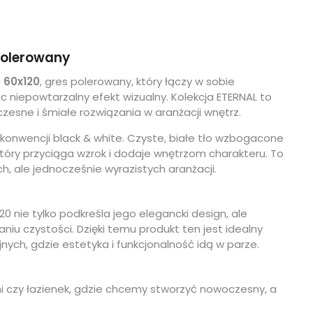
Polerowany
 60x120
, gres polerowany, który łączy w sobie
 niepowtarzalny efekt wizualny. Kolekcja ETERNAL to
zesne i śmiałe rozwiązania w aranżacji wnętrz.
konwencji black & white. Czyste, białe tło wzbogacone
który przyciąga wzrok i dodaje wnętrzom charakteru. To
h, ale jednocześnie wyrazistych aranżacji.
 nie tylko podkreśla jego elegancki design, ale
iu czystości. Dzięki temu produkt ten jest idealny
nych, gdzie estetyka i funkcjonalność idą w parze.
i czy łazienek, gdzie chcemy stworzyć nowoczesny, a