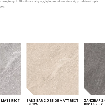
zewnętrznych. Określone cechy wyglądu produktów stara się przedstawić opis
sób.
Y MATT RECT
ZANZIBAR 2.0 BEIGE MATT RECT
ZANZIBAR 2
59,3X5...
RECT 59,3X..