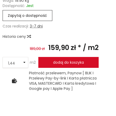
Waga:
19.90
kg
Dostępność:
Jest
Zapytaj o dostępność
Czas realizacji:
3-7 dni
Historia ceny
159,90 zł *
/ m2
189,00 zł
m2
dodaj do koszyka
Płatność przelewem, Paynow [ BLIK I
Przelewy Pay-by-link I Karta płatnicza
VISA, MASTERCARD I Karta kredytowa I
Google pay I Apple Pay ]