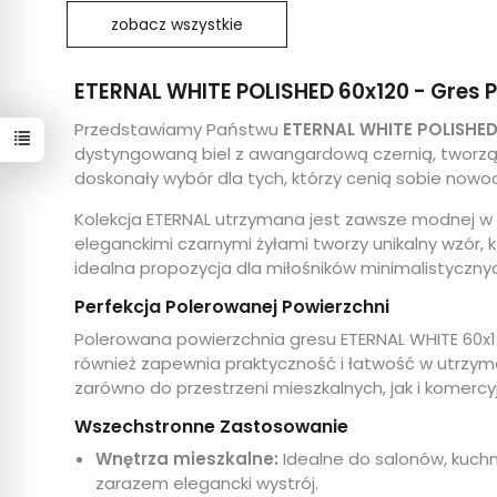
zobacz wszystkie
ETERNAL WHITE POLISHED 60x120 - Gres 
Przedstawiamy Państwu
ETERNAL WHITE POLISHED
dystyngowaną biel z awangardową czernią, tworząc
doskonały wybór dla tych, którzy cenią sobie nowoc
Kolekcja ETERNAL utrzymana jest zawsze modnej w 
eleganckimi czarnymi żyłami tworzy unikalny wzór, 
idealna propozycja dla miłośników minimalistycznyc
Perfekcja Polerowanej Powierzchni
Polerowana powierzchnia gresu ETERNAL WHITE 60x120
również zapewnia praktyczność i łatwość w utrzyman
zarówno do przestrzeni mieszkalnych, jak i komercyj
Wszechstronne Zastosowanie
Wnętrza mieszkalne:
Idealne do salonów, kuchn
zarazem elegancki wystrój.