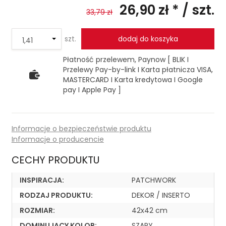
26,90 zł *
/ szt.
33,79 zł
szt.
dodaj do koszyka
Płatność przelewem, Paynow [ BLIK I
Przelewy Pay-by-link I Karta płatnicza VISA,
MASTERCARD I Karta kredytowa I Google
pay I Apple Pay ]
Informacje o bezpieczeństwie produktu
Informacje o producencie
CECHY PRODUKTU
INSPIRACJA:
PATCHWORK
RODZAJ PRODUKTU:
DEKOR / INSERTO
ROZMIAR:
42x42 cm
DOMINUJACY KOLOR:
SZARY