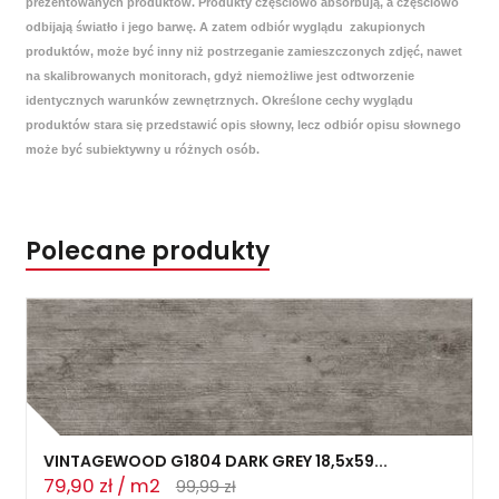
prezentowanych produktów. Produkty częściowo absorbują, a częściowo
odbijają światło i jego barwę. A zatem odbiór wyglądu zakupionych
produktów, może być inny niż postrzeganie zamieszczonych zdjęć, nawet
na skalibrowanych monitorach, gdyż niemożliwe jest odtworzenie
identycznych warunków zewnętrznych. Określone cechy wyglądu
produktów stara się przedstawić opis słowny, lecz odbiór opisu słownego
może być subiektywny u różnych osób.
Polecane produkty
VINTAGEWOOD G1804 DARK GREY 18,5x59...
79,90 zł / m2
99,99 zł