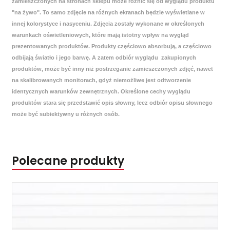
zamieszczonych na stronach sklepu może różnić się od wyglądu produktu
"na żywo". To samo zdjęcie na różnych ekranach będzie wyświetlane w
innej kolorystyce i nasyceniu. Zdjęcia zostały wykonane w określonych
warunkach oświetleniowych, które mają istotny wpływ na wygląd
prezentowanych produktów. Produkty częściowo absorbują, a częściowo
odbijają światło i jego barwę. A zatem odbiór wyglądu zakupionych
produktów, może być inny niż postrzeganie zamieszczonych zdjęć, nawet
na skalibrowanych monitorach, gdyż niemożliwe jest odtworzenie
identycznych warunków zewnętrznych. Określone cechy wyglądu
produktów stara się przedstawić opis słowny, lecz odbiór opisu słownego
może być subiektywny u różnych osób.
Polecane produkty