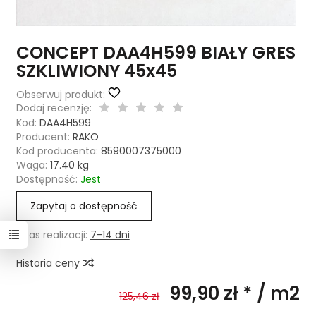
CONCEPT DAA4H599 BIAŁY GRES
SZKLIWIONY 45x45
Obserwuj produkt:
Dodaj recenzję:
Kod:
DAA4H599
Producent:
RAKO
Kod producenta:
8590007375000
Waga:
17.40
kg
Dostępność:
Jest
Zapytaj o dostępność
Czas realizacji:
7-14 dni
Historia ceny
99,90 zł *
/ m2
125,46 zł