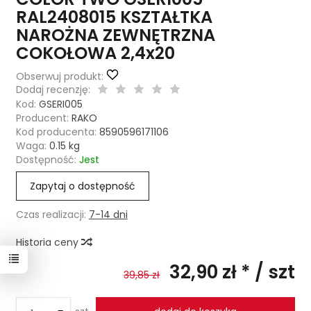
RAL2408015 KSZTAŁTKA
NAROŻNA ZEWNĘTRZNA
COKOŁOWA 2,4x20
Obserwuj produkt:
Dodaj recenzję:
Kod:
GSERI005
Producent:
RAKO
Kod producenta:
8590596171106
Waga:
0.15
kg
Dostępność:
Jest
Zapytaj o dostępność
Czas realizacji:
7-14 dni
Historia ceny
32,90 zł *
/ szt
39,85 zł