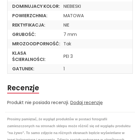
DOMINUJACY KOLOR:
NIEBIESKI
POWIERZCHNIA:
MATOWA
REKTYFIKACJA:
NIE
GRUBOŚĆ:
7 mm
MROZOODPORNOŚĆ:
Tak
KLASA
PEI 3
ŚCIERALNOŚCI:
GATUNEK:
1
Recenzje
Produkt nie posiada recenzji.
Dodaj recenzję
Prosimy pamiętać, że wygląd produktów w postaci fotografii
zamieszczonych na stronach sklepu może różnić się od wyglądu produktu
"na żywo". To samo zdjęcie na różnych ekranach będzie wyświetlane w
innej kolorystyce i nasyceniu. Zdjęcia zostały wykonane w określonych