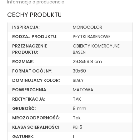
Informacje o producencie
CECHY PRODUKTU
INSPIRACJA:
MONOCOLOR
RODZAJ PRODUKTU:
PŁYTKI BASENOWE
PRZEZNACZENIE
OBIEKTY KOMERCYJNE,
PRODUKTU:
BASEN
ROZMIAR:
29.8x59.8 cm
FORMAT OGÓLNY:
30x60
DOMINUJACY KOLOR:
BIAŁY
POWIERZCHNIA:
MATOWA
REKTYFIKACJA:
TAK
GRUBOŚĆ:
9 mm
MROZOODPORNOŚĆ:
Tak
KLASA ŚCIERALNOŚCI:
PEI 5
GATUNEK:
1