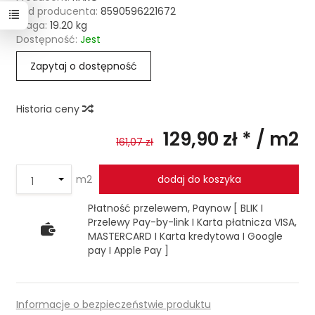
Kod producenta:
8590596221672
Waga:
19.20
kg
Dostępność:
Jest
Zapytaj o dostępność
Historia ceny
129,90 zł *
/ m2
161,07 zł
m2
dodaj do koszyka
Płatność przelewem, Paynow [ BLIK I
Przelewy Pay-by-link I Karta płatnicza VISA,
MASTERCARD I Karta kredytowa I Google
pay I Apple Pay ]
Informacje o bezpieczeństwie produktu