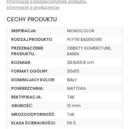
Informacje o bezpieczeństwie produktu
Informacje o producencie
CECHY PRODUKTU
INSPIRACJA:
MONOCOLOR
RODZAJ PRODUKTU:
PŁYTKI BASENOWE
PRZEZNACZENIE
OBIEKTY KOMERCYJNE,
PRODUKTU:
BASEN
ROZMIAR:
29.8x59.8 cm
FORMAT OGÓLNY:
30x60
DOMINUJACY KOLOR:
BIAŁY
POWIERZCHNIA:
MATOWA
REKTYFIKACJA:
TAK
GRUBOŚĆ:
10 mm
MROZOODPORNOŚĆ:
Tak
KLASA ŚCIERALNOŚCI:
PEI 5