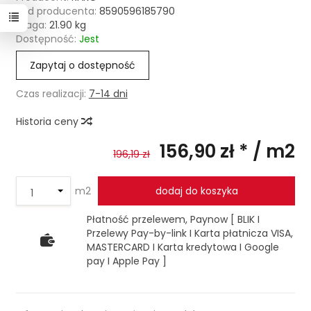
Kod producenta:
8590596185790
Waga:
21.90
kg
Dostępność:
Jest
Zapytaj o dostępność
Czas realizacji:
7-14 dni
Historia ceny
156,90 zł *
/ m2
196,19 zł
m2
dodaj do koszyka
Płatność przelewem, Paynow [ BLIK I
Przelewy Pay-by-link I Karta płatnicza VISA,
MASTERCARD I Karta kredytowa I Google
pay I Apple Pay ]