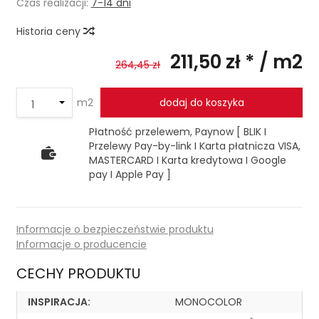
Czas realizacji:
7-14 dni
Historia ceny
211,50 zł *
/ m2
264,45 zł
m2
dodaj do koszyka
Płatność przelewem, Paynow [ BLIK I
Przelewy Pay-by-link I Karta płatnicza VISA,
MASTERCARD I Karta kredytowa I Google
pay I Apple Pay ]
Informacje o bezpieczeństwie produktu
Informacje o producencie
CECHY PRODUKTU
INSPIRACJA:
MONOCOLOR