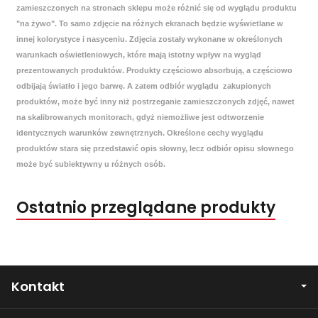
zamieszczonych na stronach sklepu może różnić się od wyglądu produktu
"na żywo". To samo zdjęcie na różnych ekranach będzie wyświetlane w
innej kolorystyce i nasyceniu. Zdjęcia zostały wykonane w określonych
warunkach oświetleniowych, które mają istotny wpływ na wygląd
prezentowanych produktów. Produkty częściowo absorbują, a częściowo
odbijają światło i jego barwę. A zatem odbiór wyglądu zakupionych
produktów, może być inny niż postrzeganie zamieszczonych zdjęć, nawet
na skalibrowanych monitorach, gdyż niemożliwe jest odtworzenie
identycznych warunków zewnętrznych. Określone cechy wyglądu
produktów stara się przedstawić opis słowny, lecz odbiór opisu słownego
może być subiektywny u różnych osób.
Ostatnio przeglądane produkty
Kontakt