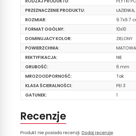
RODZAJ PRODUKTU:
PŁYTKI P
PRZEZNACZENIE PRODUKTU:
ŁAZIENKA
ROZMIAR:
9.7x9.7 
FORMAT OGÓLNY:
10x10
DOMINUJACY KOLOR:
ZIELONY
POWIERZCHNIA:
MATOW
REKTYFIKACJA:
NIE
GRUBOŚĆ:
6 mm
MROZOODPORNOŚĆ:
Tak
KLASA ŚCIERALNOŚCI:
PEI 3
GATUNEK:
1
Recenzje
Produkt nie posiada recenzji.
Dodaj recenzję