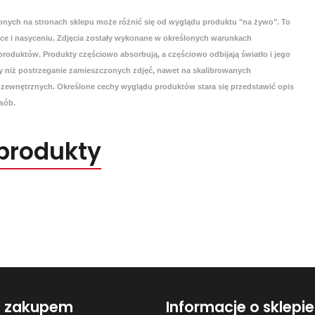
onych na stronach sklepu może różnić się od wyglądu produktu "na żywo". To
yce i nasyceniu. Zdjęcia zostały wykonane w określonych warunkach
roduktów. Produkty częściowo absorbują, a częściowo odbijają światło i jego
 niż postrzeganie zamieszczonych zdjęć, nawet na skalibrowanych
zewnętrznych. Określone cechy wyglądu produktów stara się przedstawić opis
sób.
produkty
d zakupem
Informacje o sklepie