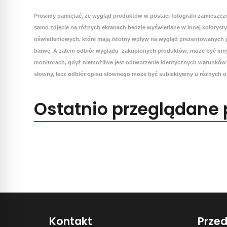
Prosimy pamiętać, że wygląd produktów w postaci fotografii zamieszcz
samo zdjęcie na różnych ekranach będzie wyświetlane w innej koloryst
oświetleniowych, które mają istotny wpływ na wygląd prezentowanych p
barwę. A zatem odbiór wyglądu zakupionych produktów, może być inny
monitorach, gdyż niemożliwe jest odtworzenie identycznych warunków 
słowny, lecz odbiór opisu słownego może być subiektywny u różnych o
Ostatnio przeglądane 
Kontakt
Prze