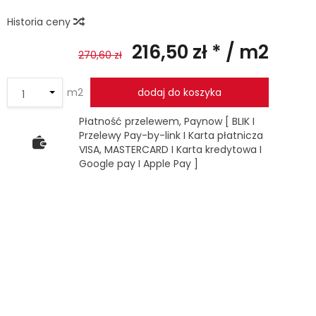
Historia ceny
216,50 zł *
/ m2
270,60 zł
m2
dodaj do koszyka
Płatność przelewem, Paynow [ BLIK I
Przelewy Pay-by-link I Karta płatnicza
VISA, MASTERCARD I Karta kredytowa I
Google pay I Apple Pay ]