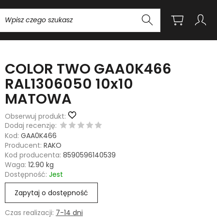
Wyszukaj
COLOR TWO GAA0K466
RAL1306050 10x10
MATOWA
Obserwuj produkt:
Dodaj recenzję:
Kod:
GAA0K466
Producent:
RAKO
Kod producenta:
8590596140539
Waga:
12.90
kg
Dostępność:
Jest
Zapytaj o dostępność
Czas realizacji:
7-14 dni