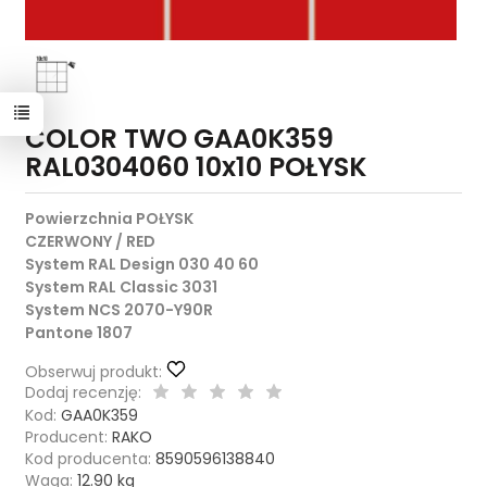
COLOR TWO GAA0K359
RAL0304060 10x10 POŁYSK
Powierzchnia POŁYSK
CZERWONY / RED
System RAL Design 030 40 60
System RAL Classic 3031
System NCS 2070-Y90R
Pantone 1807
Obserwuj produkt:
Dodaj recenzję:
Kod:
GAA0K359
Producent:
RAKO
Kod producenta:
8590596138840
Waga:
12.90
kg