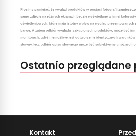
Prosimy pamiętać, że wygląd produktów w postaci fotografii zamieszcz
samo zdjęcie na różnych ekranach będzie wyświetlane w innej koloryst
oświetleniowych, które mają istotny wpływ na wygląd prezentowanych p
barwę. A zatem odbiór wyglądu zakupionych produktów, może być inny
monitorach, gdyż niemożliwe jest odtworzenie identycznych warunków 
słowny, lecz odbiór opisu słownego może być subiektywny u różnych o
Ostatnio przeglądane 
Kontakt
Prze