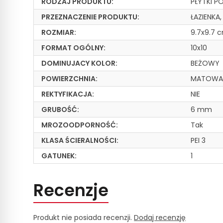
RODZAJ PRODUKTU:
PŁYTKI P
PRZEZNACZENIE PRODUKTU:
ŁAZIENKA
ROZMIAR:
9.7x9.7 
FORMAT OGÓLNY:
10x10
DOMINUJACY KOLOR:
BEŻOWY
POWIERZCHNIA:
MATOW
REKTYFIKACJA:
NIE
GRUBOŚĆ:
6 mm
MROZOODPORNOŚĆ:
Tak
KLASA ŚCIERALNOŚCI:
PEI 3
GATUNEK:
1
Recenzje
Produkt nie posiada recenzji.
Dodaj recenzję