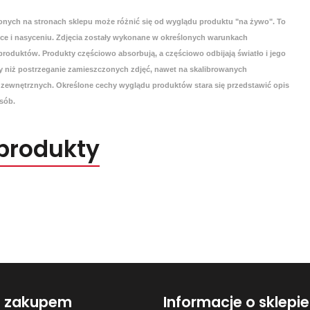
onych na stronach sklepu może różnić się od wyglądu produktu "na żywo". To
yce i nasyceniu. Zdjęcia zostały wykonane w określonych warunkach
roduktów. Produkty częściowo absorbują, a częściowo odbijają światło i jego
 niż postrzeganie zamieszczonych zdjęć, nawet na skalibrowanych
zewnętrznych. Określone cechy wyglądu produktów stara się przedstawić opis
sób.
produkty
d zakupem
Informacje o sklepie