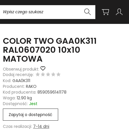
Wyszukaj
COLOR TWO GAA0K311
RAL0607020 10x10
MATOWA
Obserwuj produkt:
Dodaj recenzję:
Kod:
GAA0K311
Producent:
RAKO
Kod producenta:
8590596141178
Waga:
12.90
kg
Dostępność:
Jest
Zapytaj o dostępność
Czas realizacji:
7-14 dni