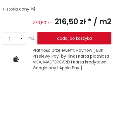
Historia ceny
216,50 zł *
/ m2
270,60 zł
m2
dodaj do koszyka
Płatność przelewem, Paynow [ BLIK I
Przelewy Pay-by-link I Karta płatnicza
VISA, MASTERCARD I Karta kredytowa I
Google pay I Apple Pay ]