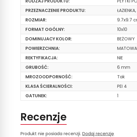
RODZAJ PRODUKTU:
PŁYTKI P
PRZEZNACZENIE PRODUKTU:
ŁAZIENKA
ROZMIAR:
9.7x9.7 
FORMAT OGÓLNY:
10x10
DOMINUJACY KOLOR:
BEŻOWY
POWIERZCHNIA:
MATOW
REKTYFIKACJA:
NIE
GRUBOŚĆ:
6 mm
MROZOODPORNOŚĆ:
Tak
KLASA ŚCIERALNOŚCI:
PEI 4
GATUNEK:
1
Recenzje
Produkt nie posiada recenzji.
Dodaj recenzję