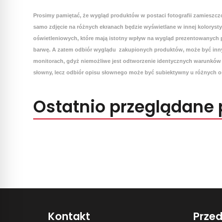
Prosimy pamiętać, że wygląd produktów w postaci fotografii zamieszcz
samo zdjęcie na różnych ekranach będzie wyświetlane w innej koloryst
oświetleniowych, które mają istotny wpływ na wygląd prezentowanych p
barwę. A zatem odbiór wyglądu zakupionych produktów, może być inny
monitorach, gdyż niemożliwe jest odtworzenie identycznych warunków 
słowny, lecz odbiór opisu słownego może być subiektywny u różnych o
Ostatnio przeglądane 
Kontakt
Prze