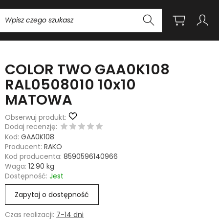
Wyszukaj
COLOR TWO GAA0K108
RAL0508010 10x10
MATOWA
Obserwuj produkt:
Dodaj recenzję:
Kod:
GAA0K108
Producent:
RAKO
Kod producenta:
8590596140966
Waga:
12.90
kg
Dostępność:
Jest
Zapytaj o dostępność
Czas realizacji:
7-14 dni