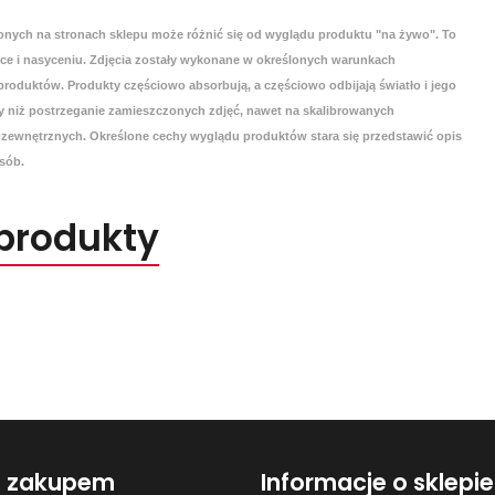
onych na stronach sklepu może różnić się od wyglądu produktu "na żywo". To
yce i nasyceniu. Zdjęcia zostały wykonane w określonych warunkach
roduktów. Produkty częściowo absorbują, a częściowo odbijają światło i jego
 niż postrzeganie zamieszczonych zdjęć, nawet na skalibrowanych
zewnętrznych. Określone cechy wyglądu produktów stara się przedstawić opis
sób.
produkty
d zakupem
Informacje o sklepie