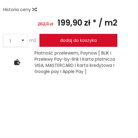
Historia ceny
199,90 zł *
/ m2
262,11 zł
m2
dodaj do koszyka
Płatność przelewem, Paynow [ BLIK I
Przelewy Pay-by-link I Karta płatnicza
VISA, MASTERCARD I Karta kredytowa I
Google pay I Apple Pay ]