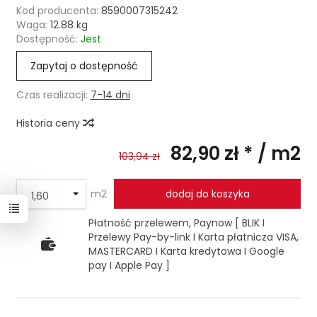
Kod producenta:
8590007315242
Waga:
12.88
kg
Dostępność:
Jest
Zapytaj o dostępność
Czas realizacji:
7-14 dni
Historia ceny
82,90 zł *
/ m2
103,94 zł
m2
dodaj do koszyka
Płatność przelewem, Paynow [ BLIK I
Przelewy Pay-by-link I Karta płatnicza VISA,
MASTERCARD I Karta kredytowa I Google
pay I Apple Pay ]