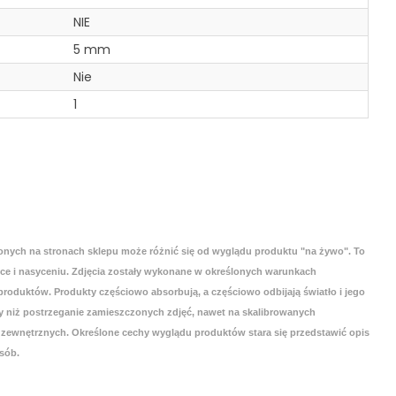
NIE
5 mm
Nie
1
onych na stronach sklepu może różnić się od wyglądu produktu "na żywo". To
yce i nasyceniu. Zdjęcia zostały wykonane w określonych warunkach
roduktów. Produkty częściowo absorbują, a częściowo odbijają światło i jego
 niż postrzeganie zamieszczonych zdjęć, nawet na skalibrowanych
zewnętrznych. Określone cechy wyglądu produktów stara się przedstawić opis
sób.