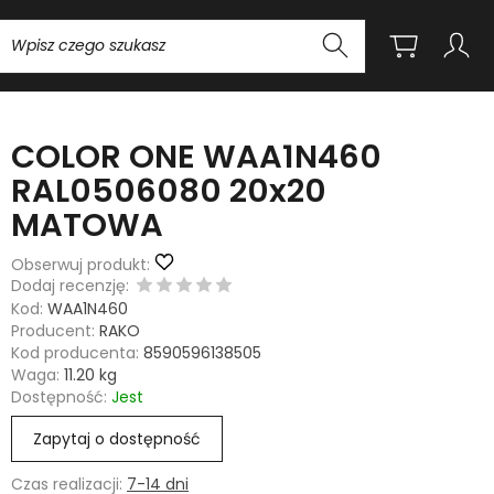
Wyszukaj
COLOR ONE WAA1N460
RAL0506080 20x20
MATOWA
Obserwuj produkt:
Dodaj recenzję:
Kod:
WAA1N460
Producent:
RAKO
Kod producenta:
8590596138505
Waga:
11.20
kg
Dostępność:
Jest
Zapytaj o dostępność
Czas realizacji:
7-14 dni