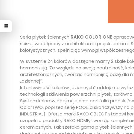
Seria płytek ściennych
RAKO COLOR ONE
opracowa
ścisłej współpracy z architektami i projektantami.
kolorystycznych, spełniając wymogi współczesnego d
W systemie 24 kolorów dostępne mamy 2 skale kolo
harmonizują. Ze względu na swoją neutralność, ko
architektonicznych, tworząc harmonijną bazę dla 
„dziennej”.
Intensywność kolorów „dziennych” oddaje najwyżs
technologii szkliwienia powierzchni płytek, zarówno
System kolorów obejmuje całe portfolio produktów
ColorTWO, poprzez serię POOL, a skończywszy na pe
INDUSTRIAL). Oferta marki RAKO OBJECT stanowi k
uzupełnia produkty RAKO HOME, tworząc kompletne r
ceramicznych. Tak szeroka gama płytek ściennych
doskonałego narzędzia kreatywności i projektowani