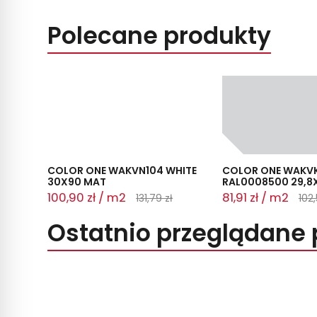
Polecane produkty
COLOR ONE WAKVN104 WHITE
COLOR ONE WAKVK
30X90 MAT
RAL0008500 29,8X
100,90 zł / m2
81,91 zł / m2
131,79 zł
102,
Ostatnio przeglądane 