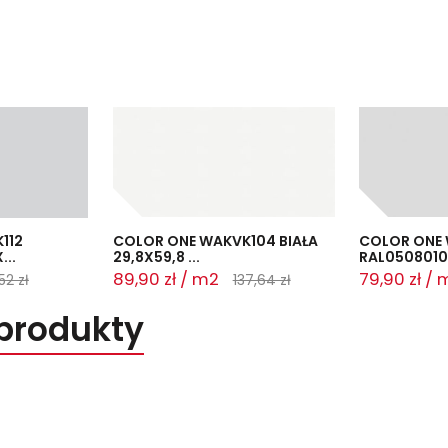
112
COLOR ONE WAKVK104 BIAŁA
COLOR ONE 
...
29,8X59,8 ...
RAL0508010 
89,90 zł / m2
79,90 zł /
52 zł
137,64 zł
produkty