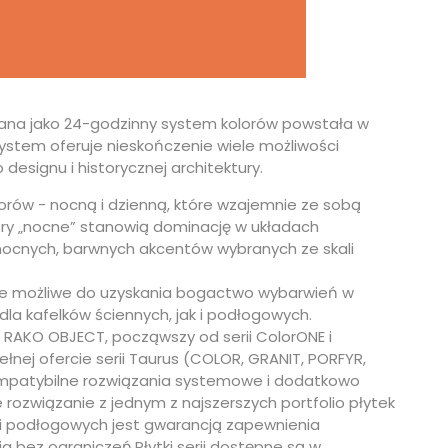
na jako 24-godzinny system kolorów powstała w
 System oferuje nieskończenie wiele możliwości
esignu i historycznej architektury.
rów - nocną i dzienną, które wzajemnie ze sobą
lory „nocne” stanowią dominację w układach
mocnych, barwnych akcentów wybranych ze skali
ze możliwe do uzyskania bogactwo wybarwień w
 dla kafelków ściennych, jak i podłogowych.
 RAKO OBJECT, począwszy od serii ColorONE i
łnej ofercie serii Taurus (COLOR, GRANIT, PORFYR,
ompatybilne rozwiązania systemowe i dodatkowo
ozwiązanie z jednym z najszerszych portfolio płytek
 i podłogowych jest gwarancją zapewnienia
a bez ograniczeń.Płytki serii dostępne są w