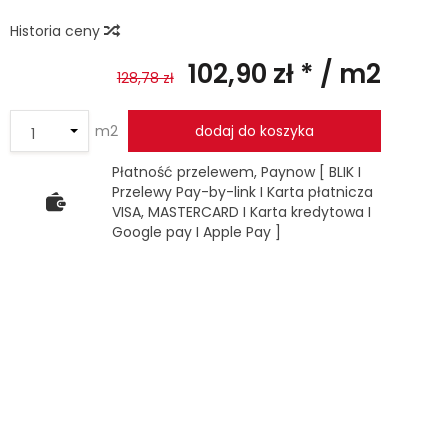
Historia ceny
102,90 zł *
/ m2
128,78 zł
m2
dodaj do koszyka
Płatność przelewem, Paynow [ BLIK I
Przelewy Pay-by-link I Karta płatnicza
VISA, MASTERCARD I Karta kredytowa I
Google pay I Apple Pay ]