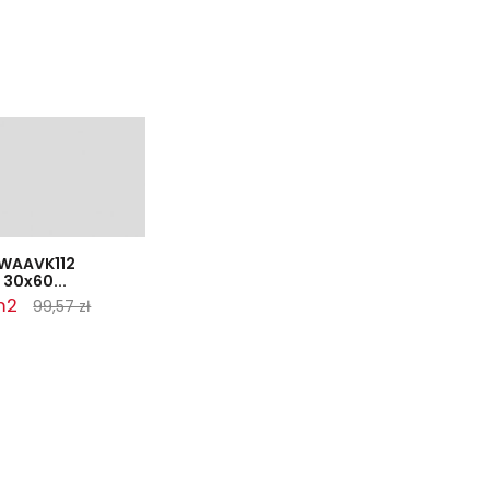
WAAVK112
30x60...
 m2
99,57 zł