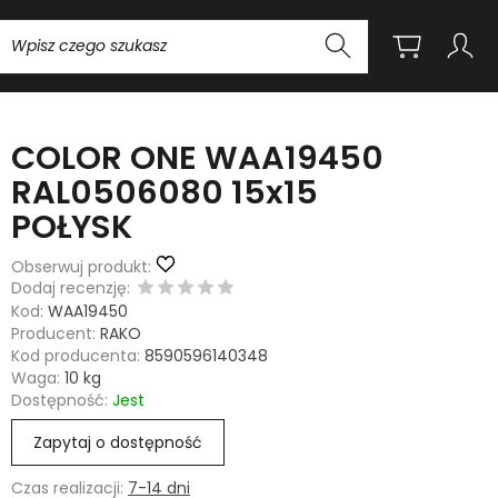
Wyszukaj
COLOR ONE WAA19450
RAL0506080 15x15
POŁYSK
Obserwuj produkt:
Dodaj recenzję:
Kod:
WAA19450
Producent:
RAKO
Kod producenta:
8590596140348
Waga:
10
kg
Dostępność:
Jest
Zapytaj o dostępność
Czas realizacji:
7-14 dni