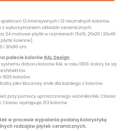
pektrum 12 intensywnych i 12 neutralnych kolorów,
 z wykorzystaniem okładzin ceramicznych.
z 24 matowe płytki w rozmiarach 15x15, 20x20 i 20x40
łytki ścienne).
 i 30x90 cm.
na palecie kolorów
RAL Design
systemu doboru kolorów RAL w roku 1993. Kolory te są
architektów.
 1825 kolorów.
iczby jako kluczowy znak dla każdego z kolorów.
nież przy pomocy uproszczonego wzornika RAL Classic
Classic występuje 213 kolorów.
ytek w procesie wypalania podaną kolorystykę
lnych rodzajów płytek ceramicznych.