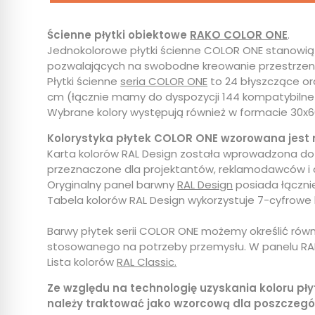
Ścienne płytki obiektowe
RAKO COLOR ONE
.
Jednokolorowe płytki ścienne COLOR ONE stanowią s
pozwalających na swobodne kreowanie przestrzeni
Płytki ścienne
seria COLOR ONE
to 24 błyszczące ora
cm (łącznie mamy do dyspozycji 144 kompatybilne p
Wybrane kolory występują również w formacie 30x60
Kolorystyka płytek COLOR ONE wzorowana jest 
Karta kolorów RAL Design została wprowadzona do 
przeznaczone dla projektantów, reklamodawców i 
Oryginalny panel barwny
RAL Design
posiada łącznie
Tabela kolorów RAL Design wykorzystuje 7-cyfrowe l
Barwy płytek serii COLOR ONE możemy określić rów
stosowanego na potrzeby przemysłu. W panelu RAL 
Lista kolorów
RAL Classic.
Ze względu na technologię uzyskania koloru pł
należy traktować jako wzorcową dla poszczegó