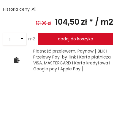
Historia ceny
104,50 zł *
/ m2
131,36 zł
m2
dodaj do koszyka
Płatność przelewem, Paynow [ BLIK I
Przelewy Pay-by-link I Karta płatnicza
VISA, MASTERCARD I Karta kredytowa I
Google pay I Apple Pay ]