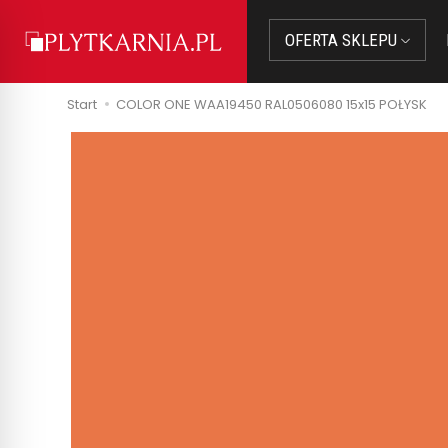
OFERTA SKLEPU
Start
COLOR ONE WAA19450 RAL0506080 15x15 POŁYSK