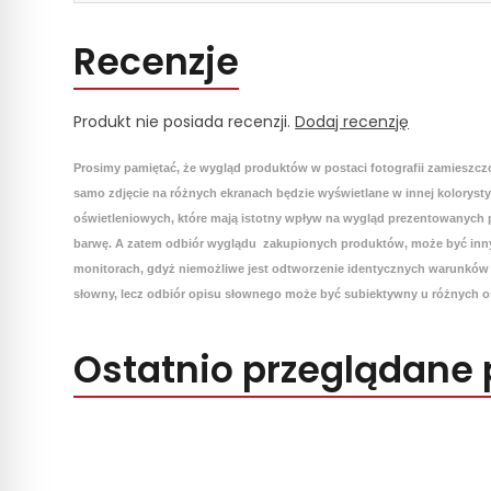
Recenzje
Produkt nie posiada recenzji.
Dodaj recenzję
Prosimy pamiętać, że wygląd produktów w postaci fotografii zamieszcz
samo zdjęcie na różnych ekranach będzie wyświetlane w innej koloryst
oświetleniowych, które mają istotny wpływ na wygląd prezentowanych p
barwę. A zatem odbiór wyglądu zakupionych produktów, może być inny
monitorach, gdyż niemożliwe jest odtworzenie identycznych warunków 
słowny, lecz odbiór opisu słownego może być subiektywny u różnych o
Ostatnio przeglądane 