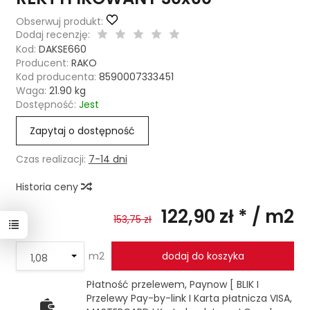
Obserwuj produkt:
Dodaj recenzję:
Kod:
DAKSE660
Producent:
RAKO
Kod producenta:
8590007333451
Waga:
21.90
kg
Dostępność:
Jest
Zapytaj o dostępność
Czas realizacji:
7-14 dni
Historia ceny
122,90 zł *
/ m2
153,75 zł
m2
dodaj do koszyka
Płatność przelewem, Paynow [ BLIK I
Przelewy Pay-by-link I Karta płatnicza VISA,