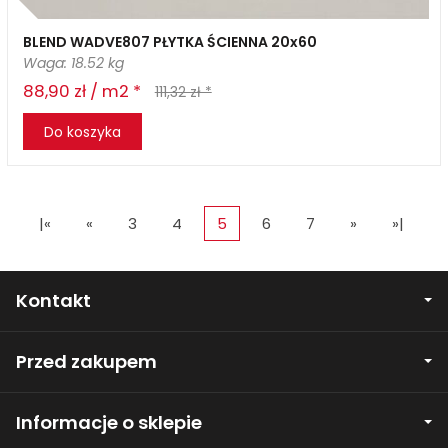
BLEND WADVE807 PŁYTKA ŚCIENNA 20x60
Waga: 18.52 kg
88,90 zł / m2 *
111,32 zł *
Do koszyka
|«
«
3
4
5
6
7
»
»|
Kontakt
Przed zakupem
Informacje o sklepie