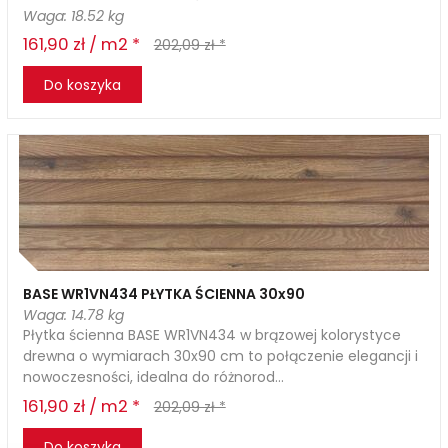
Waga: 18.52 kg
161,90 zł / m2 *
202,09 zł *
Do koszyka
BASE WR1VN434 PŁYTKA ŚCIENNA 30x90
Waga: 14.78 kg
Płytka ścienna BASE WR1VN434 w brązowej kolorystyce
drewna o wymiarach 30x90 cm to połączenie elegancji i
nowoczesności, idealna do różnorod...
161,90 zł / m2 *
202,09 zł *
Do koszyka