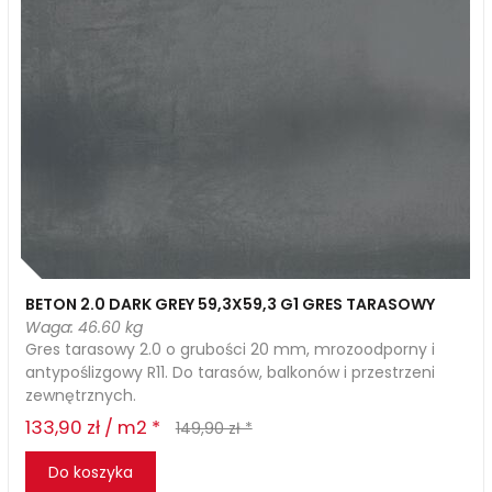
BETON 2.0 DARK GREY 59,3X59,3 G1 GRES TARASOWY
Waga: 46.60 kg
Gres tarasowy 2.0 o grubości 20 mm, mrozoodporny i
antypoślizgowy R11. Do tarasów, balkonów i przestrzeni
zewnętrznych.
133,90 zł / m2 *
149,90 zł *
Do koszyka