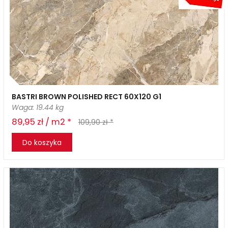
BASTRI BROWN POLISHED RECT 60X120 G1
Waga: 19.44 kg
89,95 zł / m2 *
109,90 zł *
Do koszyka