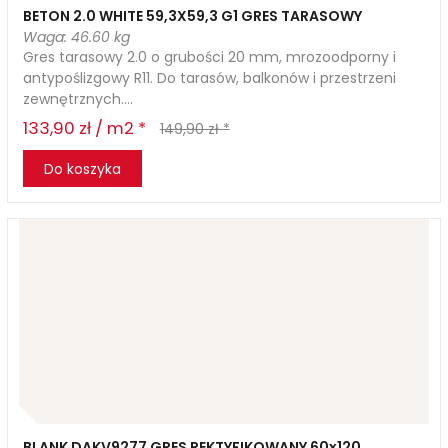
BETON 2.0 WHITE 59,3X59,3 G1 GRES TARASOWY
Waga: 46.60 kg
Gres tarasowy 2.0 o grubości 20 mm, mrozoodporny i
antypoślizgowy R11. Do tarasów, balkonów i przestrzeni
zewnętrznych....
133,90 zł / m2 *
149,90 zł *
Do koszyka
BLANK DAKV9277 GRES REKTYFIKOWANY 60x120