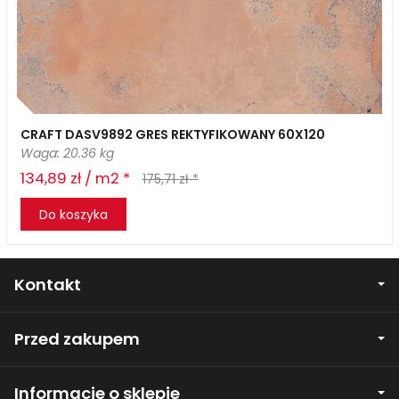
CRAFT DASV9892 GRES REKTYFIKOWANY 60X120
Waga: 20.36 kg
134,89 zł / m2 *
175,71 zł *
Do koszyka
Kontakt
Przed zakupem
Informacje o sklepie