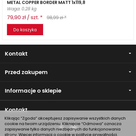
METAL COPPER BORDER MATT 1x119,8
Waga: 0.28 kg
79,90 zł / szt. *
98,99 zł *
Do koszyka
Kontakt
Przed zakupem
Informacje o sklepie
Kontakt
Klikając “Zgoda” akceptujesz zapisywanie wszystkich danych
cookie na twoim urządzeniu. Kliknięcie “Odmowa” oznacza
zapisywanie tylko danych niezbędnych do funkcjonowania
strony. Więcej informacji o cookie w
polityce prywatności
.