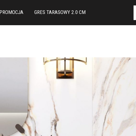
PROMOCJA
GRES TARASOWY 2.0 CM