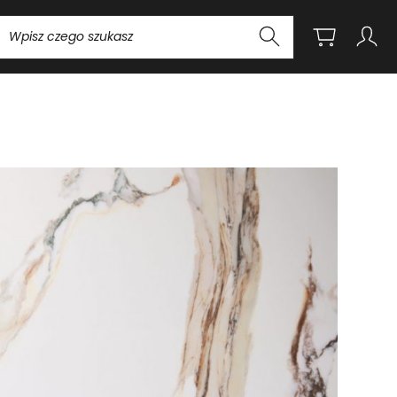
Wyszukaj