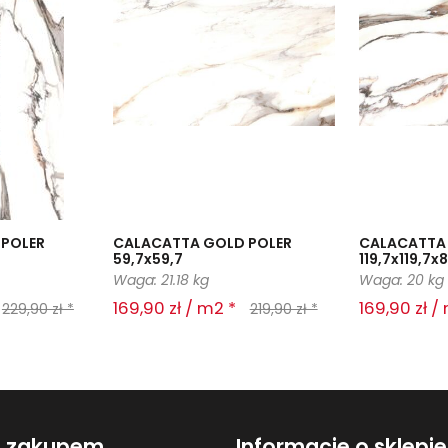
 POLER
CALACATTA GOLD POLER
CALACATTA 
59,7x59,7
119,7x119,7x
Waga: 21.18 kg
Waga: 20 kg
169,90 zł / m2 *
169,90 zł /
229,90 zł *
219,90 zł *
d zakupem
Informacje o sklepie