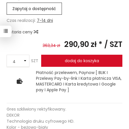
Zapytaj o dostępność
Czas realizacji:
7-14 dni
Historia ceny
290,90 zł *
/ SZT
363,34 zł
SZT
dodaj do koszyka
Płatność przelewem, Paynow [ BLIK I
Przelewy Pay-by-link I Karta płatnicza VISA,
MASTERCARD I Karta kredytowa I Google
pay I Apple Pay ]
Gres szkliwiony rektyfikowany.
DEKOR
Technologia druku cyfrowego HD.
Kolor - beżowo-biały