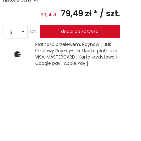
Historia ceny
79,49 zł *
/ szt.
99,14 zł
szt.
dodaj do koszyka
Płatność przelewem, Paynow [ BLIK I
Przelewy Pay-by-link I Karta płatnicza
VISA, MASTERCARD I Karta kredytowa I
Google pay I Apple Pay ]