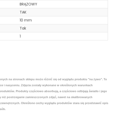
BRĄZOWY
TAK
10 mm
Tak
1
onych na stronach sklepu może różnić się od wyglądu produktu "na żywo". To
yce i nasyceniu. Zdjęcia zostały wykonane w określonych warunkach
roduktów. Produkty częściowo absorbują, a częściowo odbijają światło i jego
 niż postrzeganie zamieszczonych zdjęć, nawet na skalibrowanych
zewnętrznych. Określone cechy wyglądu produktów stara się przedstawić opis
sób.