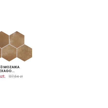
13 MOZAIKA
XAGO...
szt.
137,64 zł