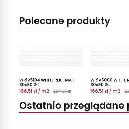
Polecane produkty
WR1V5104 WHITE REKT MAT
WR1V5000 WHITE R
30x90 G.1
30x90 G....
166,51 zł / m2
166,51 zł / m2
207,87 zł
20
Ostatnio przeglądane 