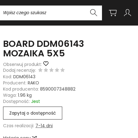
Wyszukaj
BOARD DDM06143
MOZAIKA 5X5
Obserwuj produkt:
Dodaj recenzję:
Kod:
DDM06143
Producent:
RAKO
Kod producenta:
8590007348882
Waga:
1.96
kg
Dostępność:
Jest
Zapytaj o dostępność
Czas realizacji:
7-14 dni