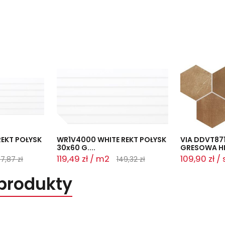
EKT POŁYSK
WR1V4000 WHITE REKT POŁYSK
VIA DDVT87
30x60 G....
GRESOWA HE
119,49 zł / m2
109,90 zł / 
7,87 zł
149,32 zł
produkty