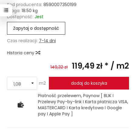
Kod producenta:
8590007350199
Waga:
18.50
kg
Dostępność:
Jest
Zapytaj o dostępność
Czas realizacji:
7-14 dni
Historia ceny
119,49 zł *
/ m2
149,32 zł
m2
dodaj do koszyka
Płatność przelewem, Paynow [ BLIK I
Przelewy Pay-by-link I Karta płatnicza VISA,
MASTERCARD I Karta kredytowa I Google
pay I Apple Pay ]