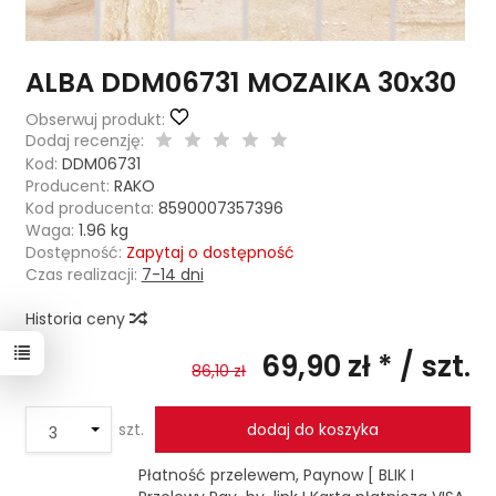
ALBA DDM06731 MOZAIKA 30x30
Obserwuj produkt:
Dodaj recenzję:
Kod:
DDM06731
Producent:
RAKO
Kod producenta:
8590007357396
Waga:
1.96
kg
Dostępność:
Zapytaj o dostępność
Czas realizacji:
7-14 dni
Historia ceny
69,90 zł *
/ szt.
86,10 zł
szt.
dodaj do koszyka
Płatność przelewem, Paynow [ BLIK I