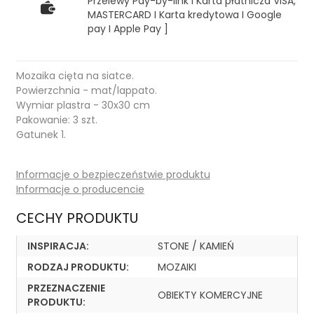
Przelewy Pay-by-link I Karta płatnicza VISA,
MASTERCARD I Karta kredytowa I Google
pay I Apple Pay ]
Mozaika cięta na siatce.
Powierzchnia - mat/lappato.
Wymiar plastra - 30x30 cm
Pakowanie: 3 szt.
Gatunek 1.
Informacje o bezpieczeństwie produktu
Informacje o producencie
CECHY PRODUKTU
INSPIRACJA:
STONE / KAMIEŃ
RODZAJ PRODUKTU:
MOZAIKI
PRZEZNACZENIE
OBIEKTY KOMERCYJNE
PRODUKTU: