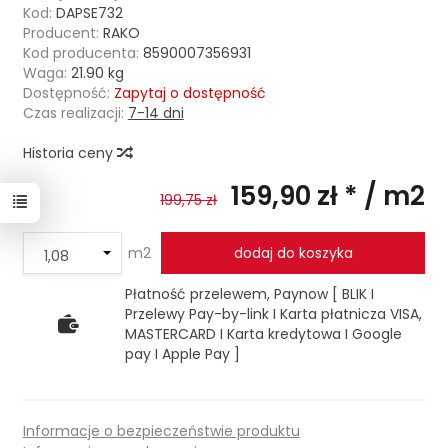
Kod:
DAPSE732
Producent:
RAKO
Kod producenta:
8590007356931
Waga:
21.90
kg
Dostępność:
Zapytaj o dostępność
Czas realizacji:
7-14 dni
Historia ceny
159,90 zł *
/ m2
199,75 zł
m2
dodaj do koszyka
Płatność przelewem, Paynow [ BLIK I
Przelewy Pay-by-link I Karta płatnicza VISA,
MASTERCARD I Karta kredytowa I Google
pay I Apple Pay ]
Informacje o bezpieczeństwie produktu