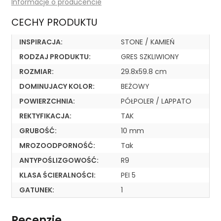
Informacje o producencie
CECHY PRODUKTU
INSPIRACJA:
STONE / KAMIEŃ
RODZAJ PRODUKTU:
GRES SZKLIWIONY
ROZMIAR:
29.8x59.8 cm
DOMINUJACY KOLOR:
BEŻOWY
POWIERZCHNIA:
PÓŁPOLER / LAPPATO
REKTYFIKACJA:
TAK
GRUBOŚĆ:
10 mm
MROZOODPORNOŚĆ:
Tak
ANTYPOŚLIZGOWOŚĆ:
R9
KLASA ŚCIERALNOŚCI:
PEI 5
GATUNEK:
1
Recenzje