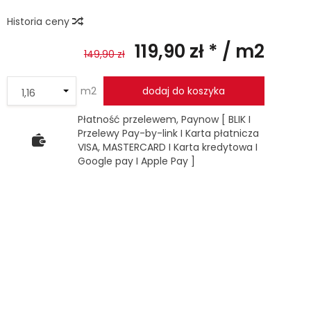
Historia ceny
119,90 zł *
/ m2
149,90 zł
m2
dodaj do koszyka
Płatność przelewem, Paynow [ BLIK I
Przelewy Pay-by-link I Karta płatnicza
VISA, MASTERCARD I Karta kredytowa I
Google pay I Apple Pay ]