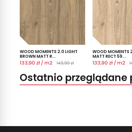
WOOD MOMENTS 2.0 LIGHT
WOOD MOMENTS 2
BROWN MATT R...
MATT RECT 59...
133,90 zł / m2
133,90 zł / m2
149,90 zł
1
Ostatnio przeglądane 