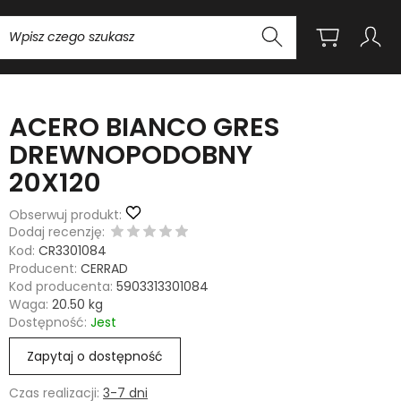
Wyszukaj
ACERO BIANCO GRES
DREWNOPODOBNY
20X120
Obserwuj produkt:
Dodaj recenzję:
Kod:
CR3301084
Producent:
CERRAD
Kod producenta:
5903313301084
Waga:
20.50
kg
Dostępność:
Jest
Zapytaj o dostępność
Czas realizacji:
3-7 dni